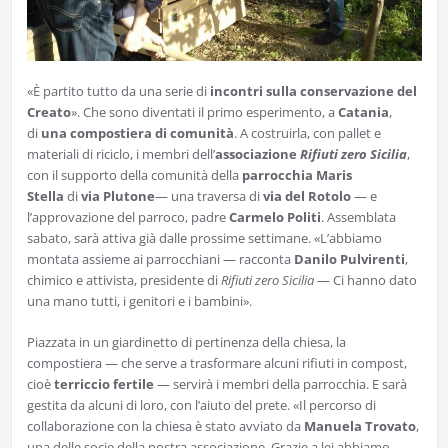
«È partito tutto da una serie di
incontri sulla conservazione del
Creato
». Che sono diventati il primo esperimento, a
Catania
,
di
una compostiera di comunità
. A costruirla, con pallet e
materiali di riciclo, i membri dell’
associazione
Rifiuti zero Sicilia
,
con il supporto della comunità della
parrocchia Maris
Stella
di
via Plutone
— una traversa di
via del Rotolo
— e
l’approvazione del parroco, padre
Carmelo Politi
. Assemblata
sabato, sarà attiva già dalle prossime settimane. «L’abbiamo
montata assieme ai parrocchiani — racconta
Danilo Pulvirenti
,
chimico e attivista, presidente di
Rifiuti zero Sicilia
— Ci hanno dato
una mano tutti, i genitori e i bambini».
Piazzata in un giardinetto di pertinenza della chiesa, la
compostiera — che serve a trasformare alcuni rifiuti in compost,
cioè
terriccio fertile
— servirà i membri della parrocchia. E sarà
gestita da alcuni di loro, con l’aiuto del prete. «Il percorso di
collaborazione con la chiesa è stato avviato da
Manuela Trovato
,
una delle socie della nostra associazione. Grazie a lei abbiamo