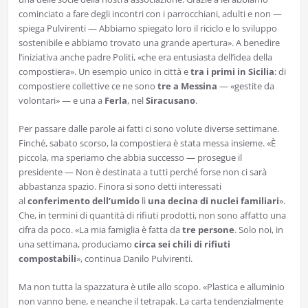
cominciato a fare degli incontri con i parrocchiani, adulti e non —
spiega Pulvirenti — Abbiamo spiegato loro il riciclo e lo sviluppo
sostenibile e abbiamo trovato una grande apertura». A benedire
l’iniziativa anche padre Politi, «che era entusiasta dell’idea della
compostiera». Un esempio unico in città e
tra i primi in Sicilia
: di
compostiere collettive ce ne sono
tre a Messina
— «gestite da
volontari» — e una a
Ferla
, nel
Siracusano
.
Per passare dalle parole ai fatti ci sono volute diverse settimane.
Finché, sabato scorso, la compostiera è stata messa insieme. «È
piccola, ma speriamo che abbia successo — prosegue il
presidente — Non è destinata a tutti perché forse non ci sarà
abbastanza spazio. Finora si sono detti interessati
al
conferimento dell’umido
lì
una decina di nuclei familiari
».
Che, in termini di quantità di rifiuti prodotti, non sono affatto una
cifra da poco. «La mia famiglia è fatta da
tre persone
. Solo noi, in
una settimana, produciamo
circa sei chili di rifiuti
compostabili
», continua Danilo Pulvirenti.
Ma non tutta la spazzatura è utile allo scopo. «Plastica e alluminio
non vanno bene, e neanche il tetrapak. La carta tendenzialmente